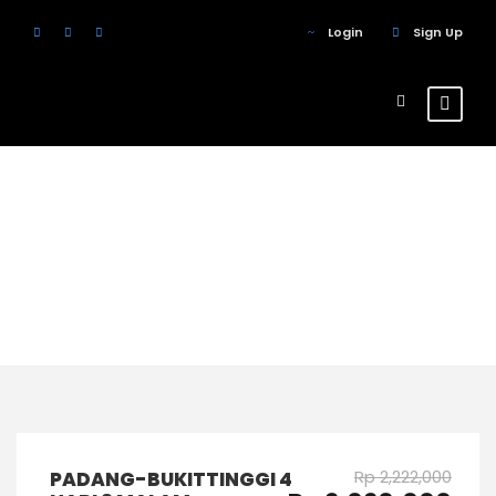
Login
Sign Up
Tour Classic With
Frame 3 Columns
Rp 2,222,000
PADANG-BUKITTINGGI 4