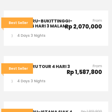
From
PEKANBARU-BUKITTINGGI-
Best Seller
Rp 2,070,000
PADANG 4 HARI 3 MALAM
4 Days 3 Nights
From
PEKANBARU TOUR 4 HARI 3
Best Seller
Rp 1,587,800
MALAM
4 Days 3 Nights
Rp 1,891,800
PEKANBARU-ISTANA SIAK 4