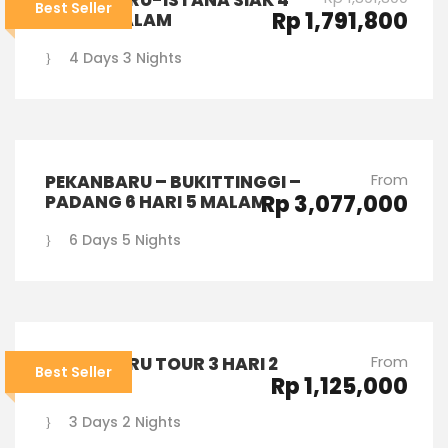
Best Seller
Rp 1,791,800
HARI 3 MALAM
4 Days 3 Nights
From
PEKANBARU – BUKITTINGGI –
Rp 3,077,000
PADANG 6 HARI 5 MALAM
6 Days 5 Nights
From
PEKANBARU TOUR 3 HARI 2
Best Seller
Rp 1,125,000
MALAM
3 Days 2 Nights