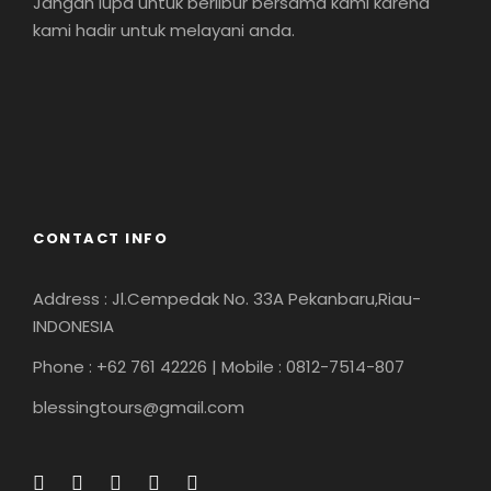
Jangan lupa untuk berlibur bersama kami karena
kami hadir untuk melayani anda.
CONTACT INFO
Address : Jl.Cempedak No. 33A Pekanbaru,Riau-
INDONESIA
Phone : +62 761 42226 | Mobile : 0812-7514-807
blessingtours@gmail.com