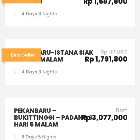
Rp 1,587,800
3 MALAM
4 Days 3 Nights
PEKANBARU-ISTANA SIAK
Rp 1,891,800
Best Seller
Rp 1,791,800
4 HARI 3 MALAM
4 Days 3 Nights
PEKANBARU –
From
Rp 3,077,000
BUKITTINGGI – PADANG 6
HARI 5 MALAM
6 Days 5 Nights