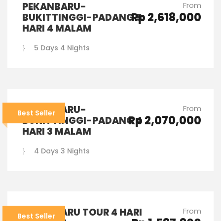
PEKANBARU-
From
Rp 2,618,000
BUKITTINGGI-PADANG 5
HARI 4 MALAM
5 Days 4 Nights
PEKANBARU-
From
Best Seller
Rp 2,070,000
BUKITTINGGI-PADANG 4
HARI 3 MALAM
4 Days 3 Nights
PEKANBARU TOUR 4 HARI
From
Best Seller