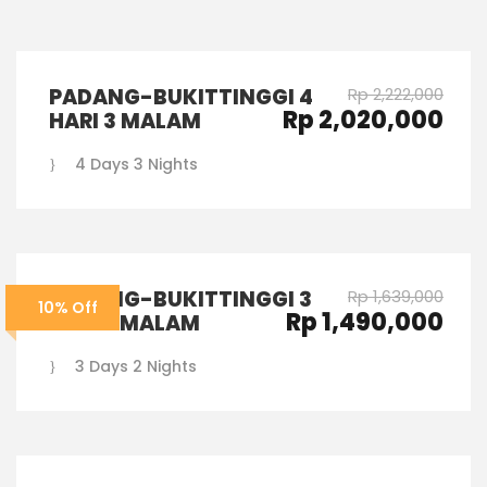
PADANG-BUKITTINGGI 4
Rp 2,222,000
Rp 2,020,000
HARI 3 MALAM
4 Days 3 Nights
PADANG-BUKITTINGGI 3
Rp 1,639,000
10% Off
Rp 1,490,000
HARI 2 MALAM
3 Days 2 Nights