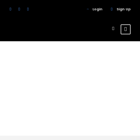
Login
Sign Up
Tour Classic
With Frame
2 Columns