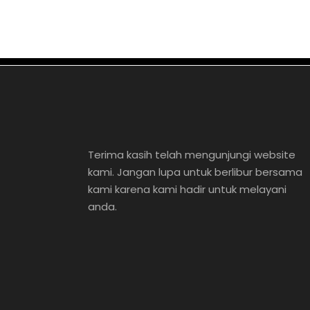
Sabtu, 16 Maret 2024
adminq
Minggu, 3 Maret 2024
adminq
Terima kasih telah mengunjungi website
kami. Jangan lupa untuk berlibur bersama
kami karena kami hadir untuk melayani
anda.