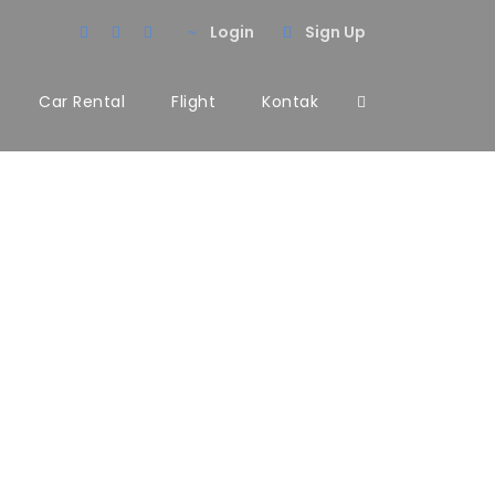
Login
Sign Up
Car Rental
Flight
Kontak
mns No