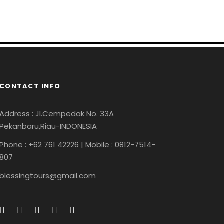
Minggu, 3 Maret 2024
adminq
CONTACT INFO
Address : Jl.Cempedak No. 33A
Pekanbaru,Riau-INDONESIA
Phone : +62 761 42226 | Mobile : 0812-7514-
807
blessingtours@gmail.com