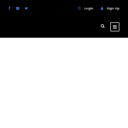
Login
Sign Up
Admin – Single
Transaction