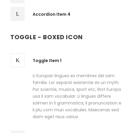
Accordion Item 4
TOGGLE - BOXED ICON
Toggle Item 1
Li Europan lingues es membres del sam
familie. Lor separat existentie es un myth.
Por scientie, musica, sport etc, litot Europa
usa li sam vocabular. Li lingues differe
solmen in li grammatica, li pronunciation e
li plu com mun vocabules. Maecenas sed
diam eget risus varius.