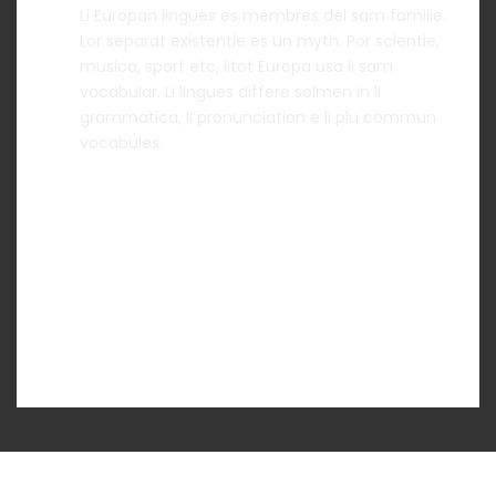
Li Europan lingues es membres del sam familie.
Lor separat existentie es un myth. Por scientie,
musica, sport etc, litot Europa usa li sam
vocabular. Li lingues differe solmen in li
grammatica, li pronunciation e li plu commun
vocabules.
Toggle Item 2
Toggle Item 3
Toggle Item 4