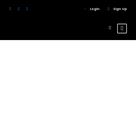
Login
Sign Up
Accordions &
Toggles
Theme's Elements