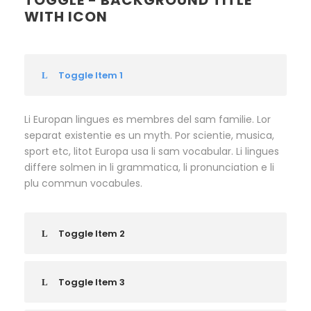
TOGGLE - BACKGROUND TITLE
WITH ICON
Toggle Item 1
Li Europan lingues es membres del sam familie. Lor
separat existentie es un myth. Por scientie, musica,
sport etc, litot Europa usa li sam vocabular. Li lingues
differe solmen in li grammatica, li pronunciation e li
plu commun vocabules.
Toggle Item 2
Toggle Item 3