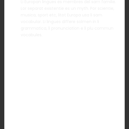
Li Europan lingues es membres del sam familie.
Lor separat existentie es un myth. Por scientie,
musica, sport etc, litot Europa usa li sam
vocabular. Li lingues differe solmen in li
grammatica, li pronunciation e li plu commun
vocabules.
Accordion Item 2
Accordion Item 3
Accordion Item 4
TOGGLE - ICON
Toggle Item 1